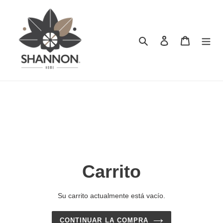
Ir
directamente
al
contenido
Buscar
Ingresar
Carrito
Carrito
Su carrito actualmente está vacío.
CONTINUAR LA COMPRA